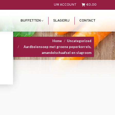
UW ACCOUNT
€
0.00
BUFFETTEN
SLAGERIJ
CONTACT
You are here:
Home
Uncategorized
Aardbeiensoep met groene peperkorrels,
amandelschaafsel en slagroom