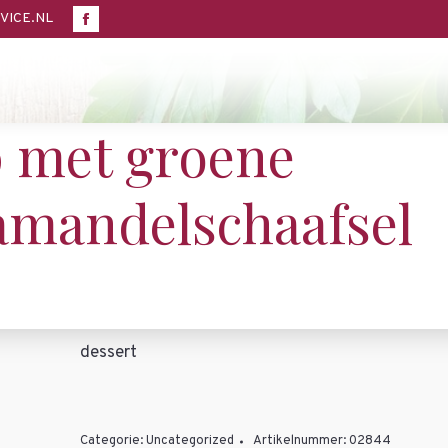
in
VICE.NL
Facebook
new
page
window
opens
in
 met groene
new
window
 amandelschaafsel
dessert
Categorie:
Uncategorized
Artikelnummer:
02844