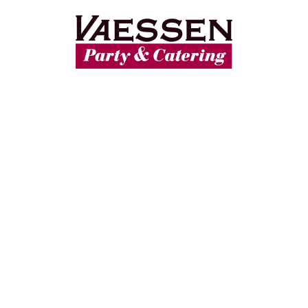
STANDAARD KOUD BUFFET
€
12.00