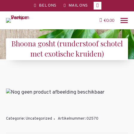
Facebook
BEL ONS
MAIL ONS
page
opens
€
0.00
in
new
Bhoona gosht (runderstoof schotel
window
met exotische kruiden)
You are here:
Categorie:
Uncategorized
Artikelnummer:
02570