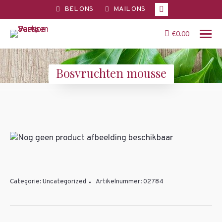
Facebook
BEL ONS
MAIL ONS
page
opens
€
0.00
in
new
Bosvruchten mousse
window
You are here:
Categorie:
Uncategorized
Artikelnummer:
02784