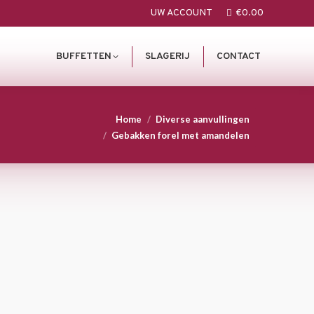
UW ACCOUNT
€
0.00
BUFFETTEN
SLAGERIJ
CONTACT
 here:
Home
Diverse aanvullingen
Gebakken forel met amandelen