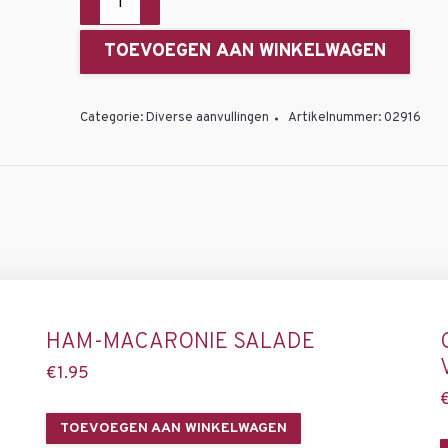
forel
met
TOEVOEGEN AAN WINKELWAGEN
amandelen
aantal
Categorie:
Diverse aanvullingen
Artikelnummer:
02916
HAM-MACARONIE SALADE
€
1.95
TOEVOEGEN AAN WINKELWAGEN