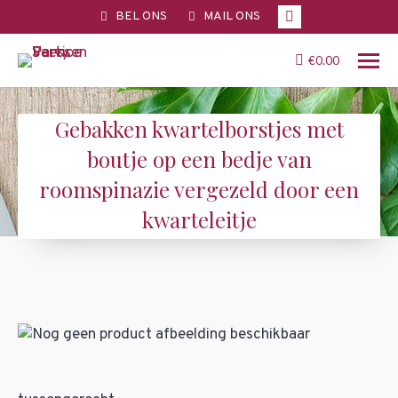
Facebook
BEL ONS
MAIL ONS
page
opens
€
0.00
in
new
Gebakken kwartelborstjes met
window
boutje op een bedje van
roomspinazie vergezeld door een
kwarteleitje
You are here: