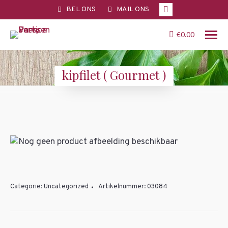
Facebook
BEL ONS
MAIL ONS
page
opens
€
0.00
in
new
kipfilet ( Gourmet )
window
You are here:
Categorie:
Uncategorized
Artikelnummer:
03084