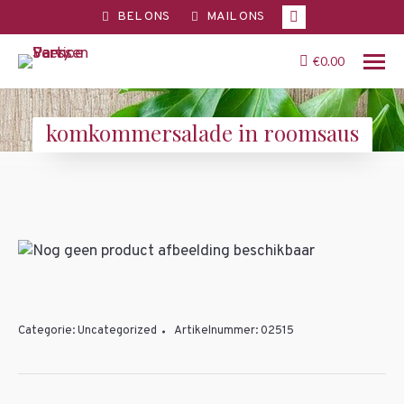
Facebook
BEL ONS
MAIL ONS
page
opens
€
0.00
in
new
komkommersalade in roomsaus
window
You are here:
Categorie:
Uncategorized
Artikelnummer:
02515