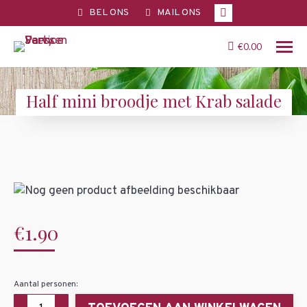
Facebook
BEL ONS
MAIL ONS
page
opens
€
0.00
in
new
Half mini broodje met Krab salade
window
You are here:
€
1.90
Aantal personen:
Half