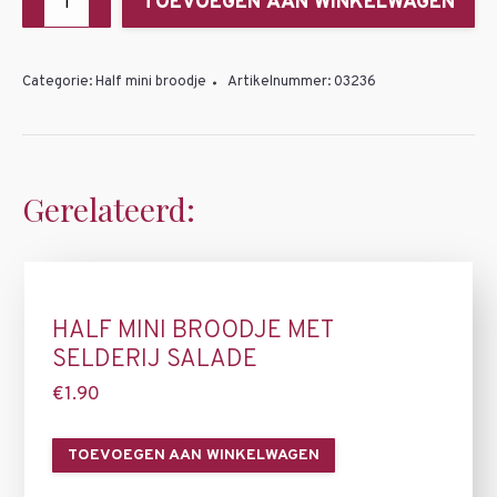
TOEVOEGEN AAN WINKELWAGEN
mini
broodje
met
Categorie:
Half mini broodje
Artikelnummer:
03236
Krab
salade
aantal
Gerelateerd:
HALF MINI BROODJE MET
SELDERIJ SALADE
€
1.90
TOEVOEGEN AAN WINKELWAGEN