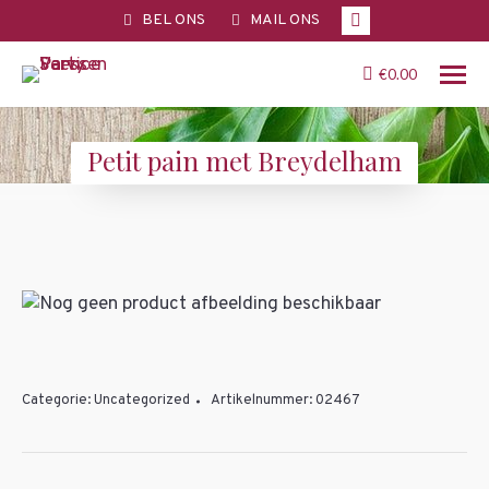
Facebook
BEL ONS
MAIL ONS
page
opens
€
0.00
in
new
Petit pain met Breydelham
window
You are here:
Categorie:
Uncategorized
Artikelnummer:
02467