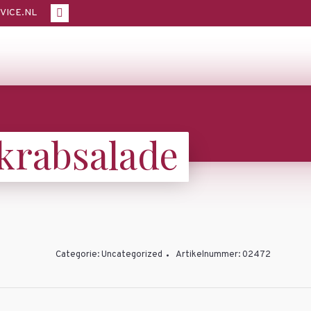
in
VICE.NL
Facebook
new
page
window
opens
in
new
window
 krabsalade
Categorie:
Uncategorized
Artikelnummer:
02472