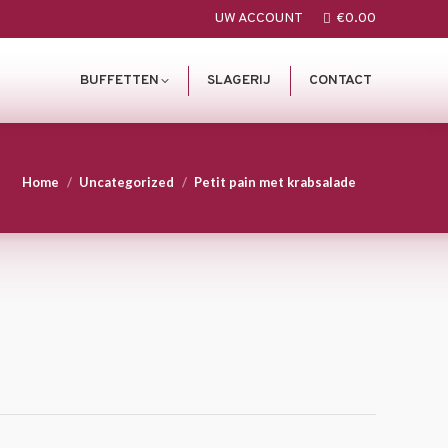
UW ACCOUNT
€
0.00
BUFFETTEN
SLAGERIJ
CONTACT
You are here:
Home
Uncategorized
Petit pain met krabsalade