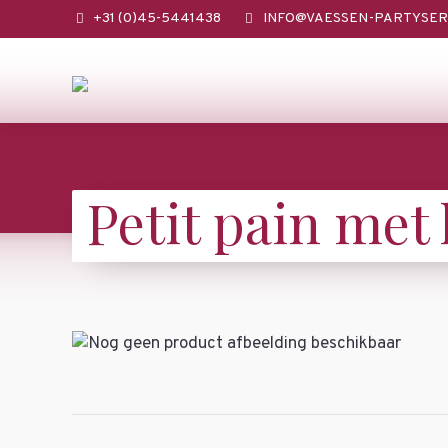
+31 (0)45-5441438
INFO@VAESSEN-PARTYSER
Petit pain met