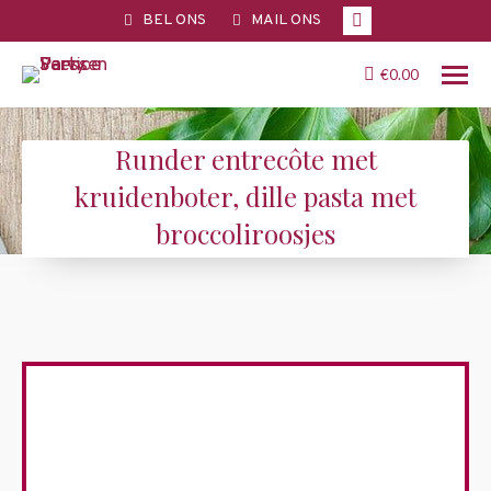
Facebook
BEL ONS
MAIL ONS
page
opens
€
0.00
in
new
Runder entrecôte met
window
kruidenboter, dille pasta met
broccoliroosjes
You are here: