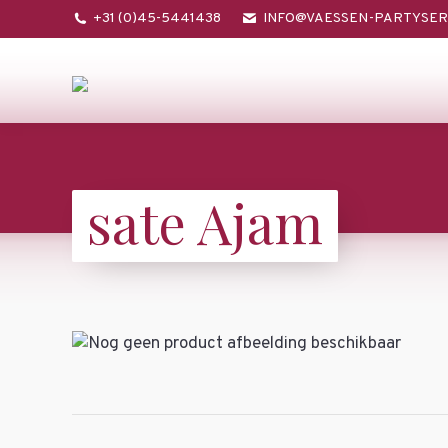
+31 (0)45-5441438
INFO@VAESSEN-PARTYSER
sate Ajam