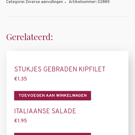
aantal
Categorie:
Diverse aanvullingen
Artikelnummer:
02889
Gerelateerd:
STUKJES GEBRADEN KIPFILET
€
1.35
TOEVOEGEN AAN WINKELWAGEN
ITALIAANSE SALADE
€
1.95